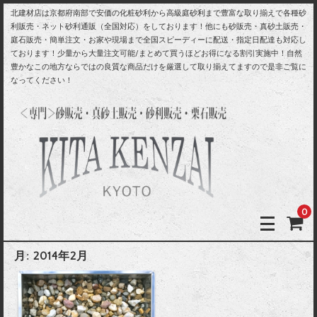
北建材店は京都府南部で安価の化粧砂利から高級庭砂利まで豊富な取り揃えで各種砂
利販売・ネット砂利通販（全国対応）をしております！他にも砂販売・真砂土販売・
庭石販売・簡単注文・お家や現場まで全国スピーディーに配送・指定日配達も対応し
ております！少量から大量注文可能/まとめて買うほどお得になる割引実施中！自然
豊かなこの地方ならではの良質な商品だけを厳選して取り揃えてますので是非ご覧に
なってください！
0
月:
2014年2月