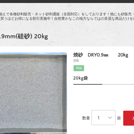
揃えで各種砂利販売・ネット砂利通販（全国対応）をしております！他にも砂販売
て買うほどお得になる割引実施中！自然豊かなこの地方ならではの良質な商品だけを
mm(硅砂) 20kg
焼砂 DRY0.9㎜ 20kg
S16
Hot
20kg袋
数量
袋