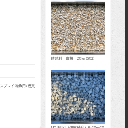
錆砂利 白桜 20㎏ (S02)
ィスプレイ装飾用/観賞
MT.IBUKI（伊吹砂利）5-20㎜20