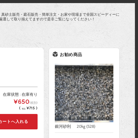
・真砂土販売・庭石販売・簡単注文・お家や現場まで全国スピーディーに
厳選して取り揃えてますので是非ご覧になってください！
お勧め商品
在庫状態 : 在庫有り
¥650
(税別)
(
¥715 )
税込
銀河砂利 20kg (S28)