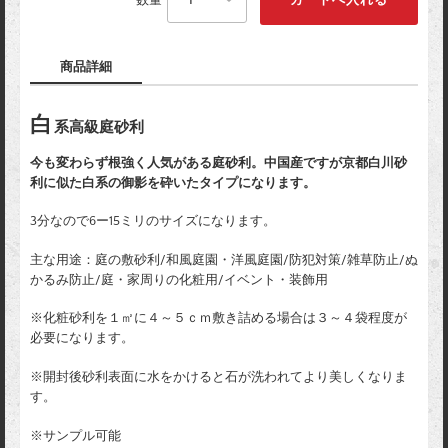
商品詳細
白
系高級庭砂利
今も変わらず根強く人気がある庭砂利。中国産ですが京都白川砂
利に似た白系の御影を砕いたタイプになります。
3分なので6ー15ミリのサイズになります。
主な用途：庭の敷砂利/和風庭園・洋風庭園/防犯対策/雑草防止/ぬ
かるみ防止/庭・家周りの化粧用/イベント・装飾用
※化粧砂利を１㎡に４～５ｃｍ敷き詰める場合は３～４袋程度が
必要になります。
※開封後砂利表面に水をかけると石が洗われてより美しくなりま
す。
※サンプル可能