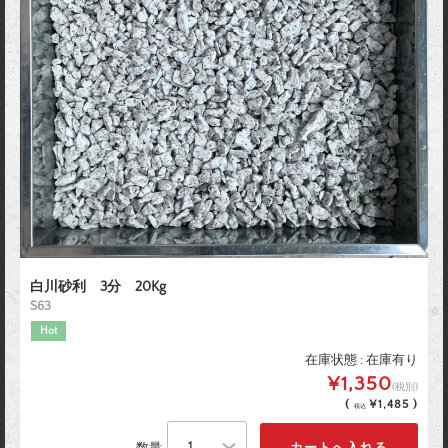
白川砂利 3分 20Kg
S63
Hot
在庫状態 : 在庫有り
¥1,350
(税別)
(
¥1,485 )
税込
数量