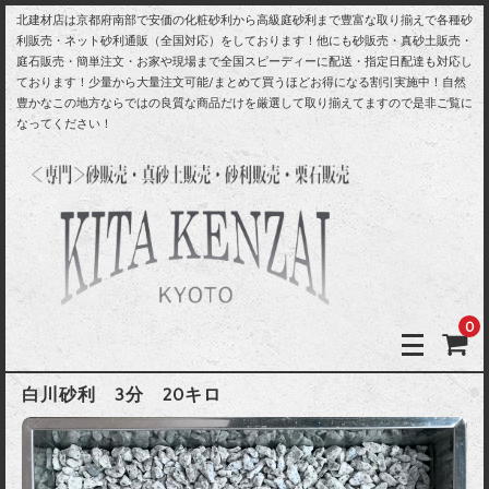
北建材店は京都府南部で安価の化粧砂利から高級庭砂利まで豊富な取り揃えで各種砂
利販売・ネット砂利通販（全国対応）をしております！他にも砂販売・真砂土販売・
庭石販売・簡単注文・お家や現場まで全国スピーディーに配送・指定日配達も対応し
ております！少量から大量注文可能/まとめて買うほどお得になる割引実施中！自然
豊かなこの地方ならではの良質な商品だけを厳選して取り揃えてますので是非ご覧に
なってください！
0
白川砂利 3分 20キロ