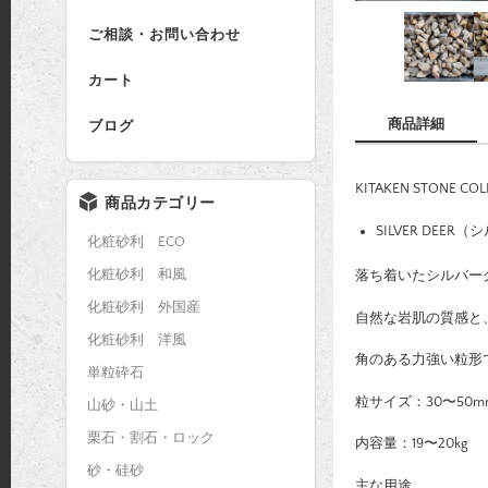
ご相談・お問い合わせ
カート
商品詳細
ブログ
KITAKEN STONE COL
商品カテゴリー
SILVER DEE
化粧砂利 ECO
化粧砂利 和風
落ち着いたシルバー
化粧砂利 外国産
自然な岩肌の質感と
化粧砂利 洋風
角のある力強い粒形
単粒砕石
粒サイズ：30〜50m
山砂・山土
栗石・割石・ロック
内容量：19〜20kg
砂・硅砂
主な用途