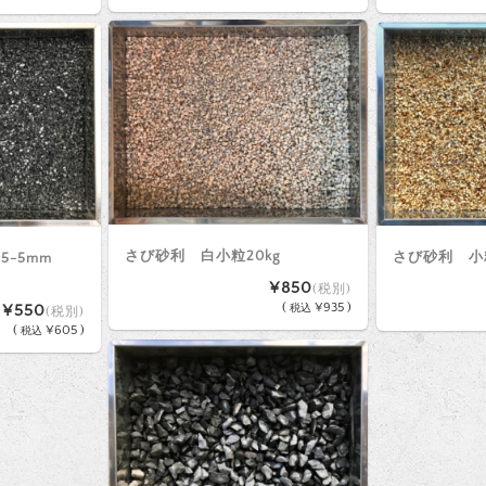
さび砂利 白小粒20kg
さび砂利 小粒
.5-5mm
¥850
(税別)
(
¥935 )
¥550
税込
(税別)
(
¥605 )
税込