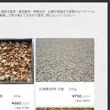
・真砂土販売・庭石販売・簡単注文・お家や現場まで全国スピーディーに
厳選して取り揃えてますので是非ご覧になってください！
白御影砂利 大粒 20kg
¥750
大粒 20㎏
(税別)
(
¥825 )
税込
¥680
(税別)
(
¥748 )
税込