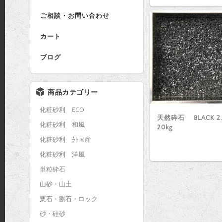
ご相談・お問い合わせ
カート
ブログ
商品カテゴリー
化粧砂利 ECO
天然砕石 BLACK 2
化粧砂利 和風
20kg
化粧砂利 外国産
化粧砂利 洋風
単粒砕石
山砂・山土
栗石・割石・ロック
砂・硅砂