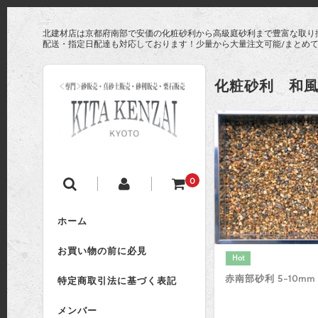
北建材店は京都府南部で安価の化粧砂利から高級庭砂利まで豊富な取り
配送・指定日配達も対応しております！少量から大量注文可能/まとめ
化粧砂利 和
0
ホーム
お買い物の前に必見
Hot
赤南部砂利 5-10mm
特定商取引法に基づく表記
メンバー