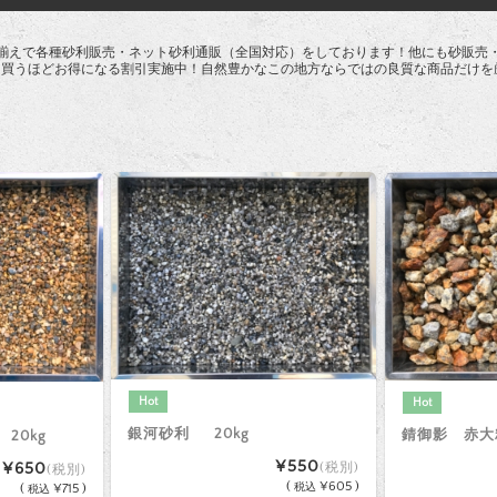
揃えで各種砂利販売・ネット砂利通販（全国対応）をしております！他にも砂販売
て買うほどお得になる割引実施中！自然豊かなこの地方ならではの良質な商品だけを
風
Hot
Hot
銀河砂利 20kg
錆御影 赤
 20kg
¥550
¥650
(税別)
(税別)
(
¥605 )
税込
(
¥715 )
税込