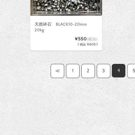
天然砕石 BLACK10-20mm
20kg
¥550
(税別)
(
¥605 )
税込
4
≪
1
2
3