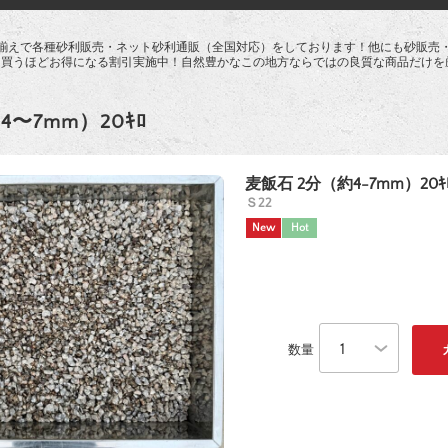
揃えで各種砂利販売・ネット砂利通販（全国対応）をしております！他にも砂販売
て買うほどお得になる割引実施中！自然豊かなこの地方ならではの良質な商品だけを
4〜7mm）20ｷﾛ
麦飯石 2分（約4-7mm）20ｷ
Ｓ22
New
Hot
数量