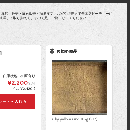
・真砂土販売・庭石販売・簡単注文・お家や現場まで全国スピーディーに
厳選して取り揃えてますので是非ご覧になってください！
お勧め商品
ﾛ
在庫状態 : 在庫有り
¥2,200
(税別)
(
¥2,420 )
税込
silky yellow sand 20kg (S27)