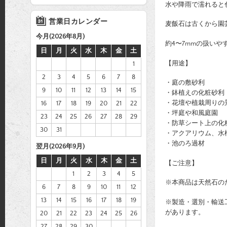
水や降雨で濡れると
営業日カレンダー
麦飯石は古くから園
今月(2026年8月)
約4〜7mmの扱い
日
月
火
水
木
金
土
【用途】
1
2
3
4
5
6
7
8
・庭の敷砂利
9
10
11
12
13
14
15
・鉢植えの化粧砂利
・花壇や植栽周りの
16
17
18
19
20
21
22
・坪庭や和風庭園
23
24
25
26
27
28
29
・防草シート上の化
30
31
・アクアリウム、水
・池のろ過材
翌月(2026年9月)
日
月
火
水
木
金
土
【ご注意】
1
2
3
4
5
※本商品は天然石の
6
7
8
9
10
11
12
13
14
15
16
17
18
19
※製造・選別・輸送
があります。
20
21
22
23
24
25
26
27
28
29
30