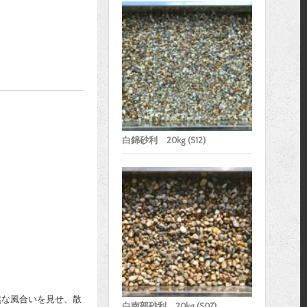
白錦砂利 20kg (S12)
然な風合いを見せ、散
白南部砂利 20kg (S07)