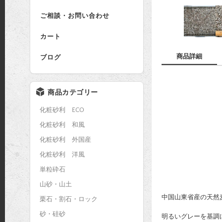
ご相談・お問い合わせ
カート
商品詳細
ブログ
商品カテゴリー
化粧砂利 ECO
化粧砂利 和風
化粧砂利 外国産
化粧砂利 洋風
単粒砕石
山砂・山土
中国山東省産の天然
栗石・割石・ロック
砂・硅砂
明るいグレーを基調