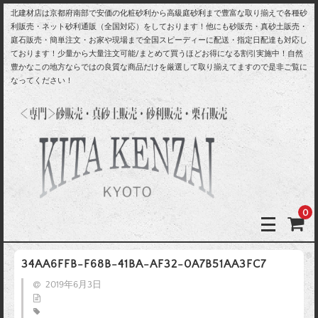
北建材店は京都府南部で安価の化粧砂利から高級庭砂利まで豊富な取り揃えで各種砂
利販売・ネット砂利通販（全国対応）をしております！他にも砂販売・真砂土販売・
庭石販売・簡単注文・お家や現場まで全国スピーディーに配送・指定日配達も対応し
ております！少量から大量注文可能/まとめて買うほどお得になる割引実施中！自然
豊かなこの地方ならではの良質な商品だけを厳選して取り揃えてますので是非ご覧に
なってください！
0
34AA6FFB-F68B-41BA-AF32-0A7B51AA3FC7
2019年6月3日