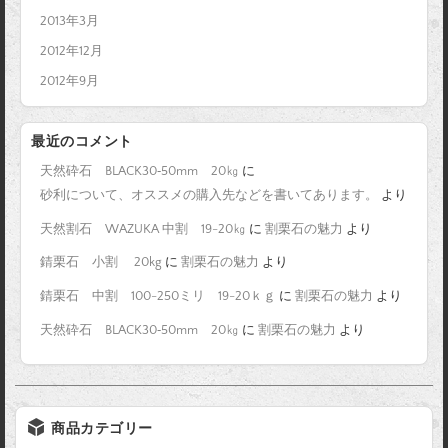
2013年3月
2012年12月
2012年9月
最近のコメント
天然砕石 BLACK30‐50mm 20㎏
に
砂利について、オススメの購入先などを書いてあります。
より
天然割石 WAZUKA 中割 19-20㎏
に
割栗石の魅力
より
錆栗石 小割 20kg
に
割栗石の魅力
より
錆栗石 中割 100-250ミリ 19-20ｋｇ
に
割栗石の魅力
より
天然砕石 BLACK30‐50mm 20㎏
に
割栗石の魅力
より
商品カテゴリー