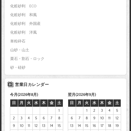
化粧砂利 ECO
化粧砂利 和風
化粧砂利 外国産
化粧砂利 洋風
単粒砕石
山砂・山土
栗石・割石・ロック
砂・硅砂
営業日カレンダー
今月(2026年8月)
翌月(2026年9月)
日
月
火
水
木
金
土
日
月
火
水
木
金
土
1
1
2
3
4
5
2
3
4
5
6
7
8
6
7
8
9
10
11
12
9
10
11
12
13
14
15
13
14
15
16
17
18
19