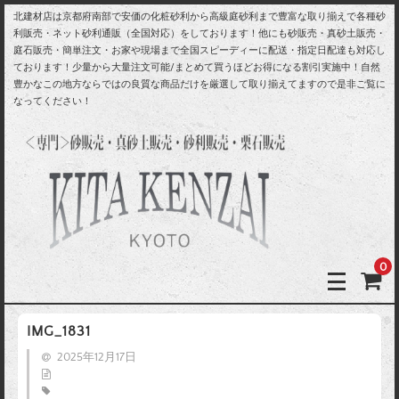
北建材店は京都府南部で安価の化粧砂利から高級庭砂利まで豊富な取り揃えで各種砂
利販売・ネット砂利通販（全国対応）をしております！他にも砂販売・真砂土販売・
庭石販売・簡単注文・お家や現場まで全国スピーディーに配送・指定日配達も対応し
ております！少量から大量注文可能/まとめて買うほどお得になる割引実施中！自然
豊かなこの地方ならではの良質な商品だけを厳選して取り揃えてますので是非ご覧に
なってください！
0
IMG_1831
2025年12月17日