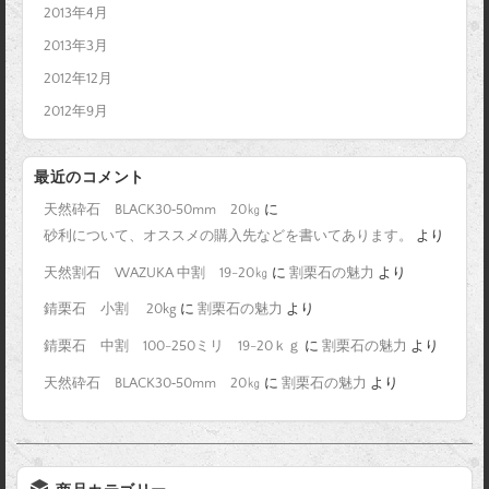
2013年4月
2013年3月
2012年12月
2012年9月
最近のコメント
天然砕石 BLACK30‐50mm 20㎏
に
砂利について、オススメの購入先などを書いてあります。
より
天然割石 WAZUKA 中割 19-20㎏
に
割栗石の魅力
より
錆栗石 小割 20kg
に
割栗石の魅力
より
錆栗石 中割 100-250ミリ 19-20ｋｇ
に
割栗石の魅力
より
天然砕石 BLACK30‐50mm 20㎏
に
割栗石の魅力
より