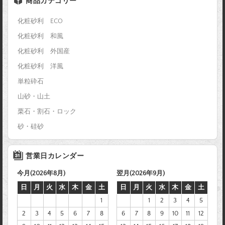
商品カテゴリー
化粧砂利 ECO
化粧砂利 和風
化粧砂利 外国産
化粧砂利 洋風
単粒砕石
山砂・山土
栗石・割石・ロック
砂・硅砂
営業日カレンダー
今月(2026年8月)
翌月(2026年9月)
日
月
火
水
木
金
土
日
月
火
水
木
金
土
1
1
2
3
4
5
2
3
4
5
6
7
8
6
7
8
9
10
11
12